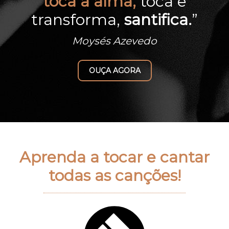
toca a alma,
toca e
transforma,
santifica.
”
Moysés Azevedo
OUÇA AGORA
Temos uma grande novidade para você!
Aprenda a tocar e cantar
todas as canções!