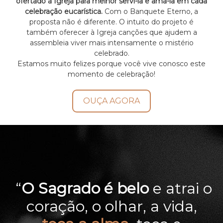
ofertado à Igreja para melhor servi-la e amá-la em cada
celebração eucarística.
Com o Banquete Eterno, a
proposta não é diferente. O intuito do projeto é
também oferecer à Igreja canções que ajudem a
assembleia viver mais intensamente o mistério
celebrado.
Estamos muito felizes porque você vive conosco este
momento de celebração!
OUÇA AGORA
“
O Sagrado é belo
e atrai o
coração,
o olhar, a vida,