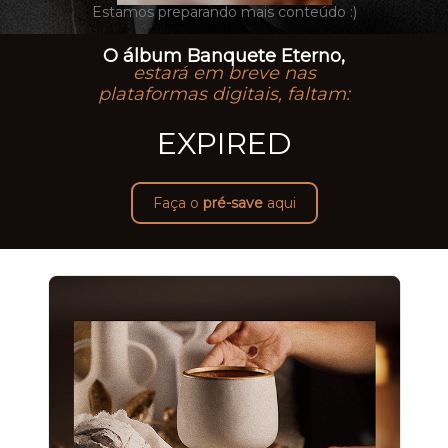
Estamos preparando mais conteúdo :)
O álbum Banquete Eterno,
estará em breve nas
plataformas digitais, faltam:
EXPIRED
Faça o
pré-save
aqui